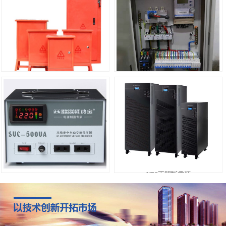
工地臨時配電箱
JXF照明基業箱
UPS不間斷電源
SVC-0.5kVA穩壓器