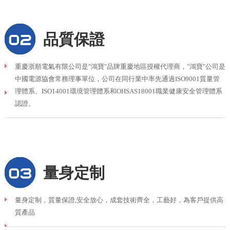
品質保證
重慶浙順電氣有限公司是"鴻寶"品牌重慶地區授權代理商，"鴻寶"公司是
中國電源協會常務理事單位，公司在同行業中率先通過ISO9001質量管
理體系、ISO14001環境管理體系和OHSAS18001職業健康安全管理體系
認證。
量身定制
量身定制，質量保證,安全放心，成套技術齊全，工藝好，為客戶提供高
質產品