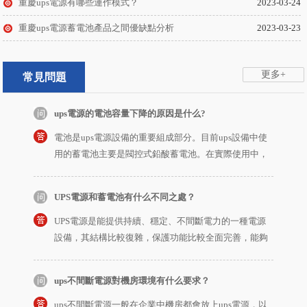
重慶ups電源有哪些運作模式？
2023-03-24
重慶ups電源蓄電池產品之間優缺點分析
2023-03-23
更多+
常見問題
ups電源的電池容量下降的原因是什么?
電池是ups電源設備的重要組成部分。目前ups設備中使
用的蓄電池主要是閥控式鉛酸蓄電池。在實際使用中，
如由于頻繁停電，ups電池嚴重放電，充電不足，導致早
期容量損失;下面由重慶
UPS電源和蓄電池有什么不同之處？
UPS電源是能提供持續、穩定、不間斷電力的一種電源
設備，其結構比較復雜，保護功能比較全面完善，能夠
解決幾乎所有電力存在的問題。最顯著的特點就是能夠
持續零中斷地輸出純凈
ups不間斷電源對機房環境有什么要求？
ups不間斷電源一般在企業中機房都會放上ups電源，以