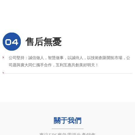
售后無憂
公司堅持：誠信做人，智慧做事，以誠待人，以技術創新開拓市場，公
司愿與廣大同仁攜手合作，互利互惠共創美好明天！
關于我們