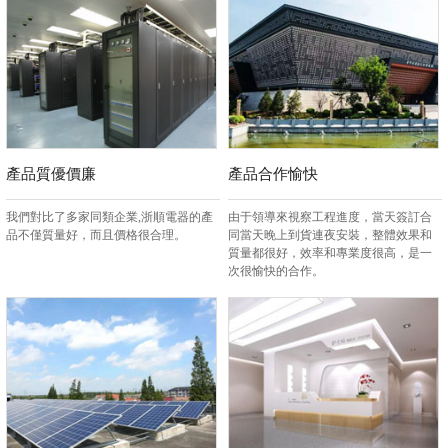
產品質優價廉
產品合作愉快
我們對比了多家同類企業,浙順電器的產
由于領導來視察工程進度，當天簽訂合
品不僅質量好，而且價格很合理。
同當天晚上到貨連夜安裝，整體效果和
質量都很好，效率和專業度很高，是一
次很愉快的合作。