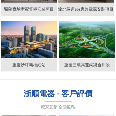
醫院實驗室配電柜安裝項目
渝北隧道eps應急電源安裝項目
重慶沙坪壩樞紐站
重慶三環高速銅梁合川段
浙順電器 · 客戶評價
廠家直銷 全國服務