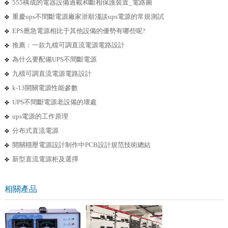
555構成的電器設備過載和斷相保護裝置_電路圖
重慶ups不間斷電源廠家浙順淺談ups電源的常規測試
EPS應急電源相比于其他設備的優勢有哪些呢?
推薦：一款九檔可調直流電源電路設計
為什么要配備UPS不間斷電源
九檔可調直流電源電路設計
k-13開關電源性能參數
UPS不間斷電源老設備的壞處
ups電源的工作原理
分布式直流電源
開關穩壓電源設計制作中PCB設計規范技術總結
新型直流電源柜及選擇
相關產品