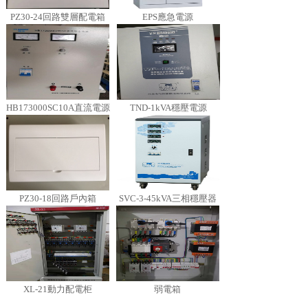
PZ30-24回路雙層配電箱
EPS應急電源
HB173000SC10A直流電源
TND-1kVA穩壓電源
PZ30-18回路戶內箱
SVC-3-45kVA三相穩壓器
XL-21動力配電柜
弱電箱