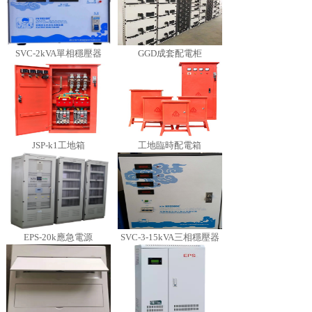
SVC-2kVA單相穩壓器
GGD成套配電柜
JSP-k1工地箱
工地臨時配電箱
EPS-20k應急電源
SVC-3-15kVA三相穩壓器