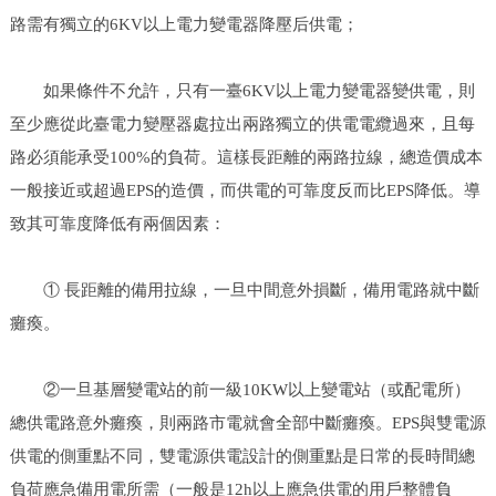
路需有獨立的6KV以上電力變電器降壓后供電；
如果條件不允許，只有一臺6KV以上電力變電器變供電，則
至少應從此臺電力變壓器處拉出兩路獨立的供電電纜過來，且每
路必須能承受100%的負荷。這樣長距離的兩路拉線，總造價成本
一般接近或超過EPS的造價，而供電的可靠度反而比EPS降低。導
致其可靠度降低有兩個因素：
① 長距離的備用拉線，一旦中間意外損斷，備用電路就中斷
癱瘓。
②一旦基層變電站的前一級10KW以上變電站（或配電所）
總供電路意外癱瘓，則兩路市電就會全部中斷癱瘓。EPS與雙電源
供電的側重點不同，雙電源供電設計的側重點是日常的長時間總
負荷應急備用電所需（一般是12h以上應急供電的用戶整體負