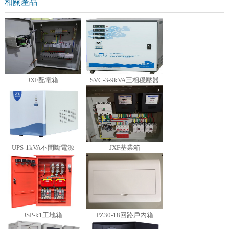
相關產品
JXF配電箱
SVC-3-9kVA三相穩壓器
UPS-1kVA不間斷電源
JXF基業箱
JSP-k1工地箱
PZ30-18回路戶內箱