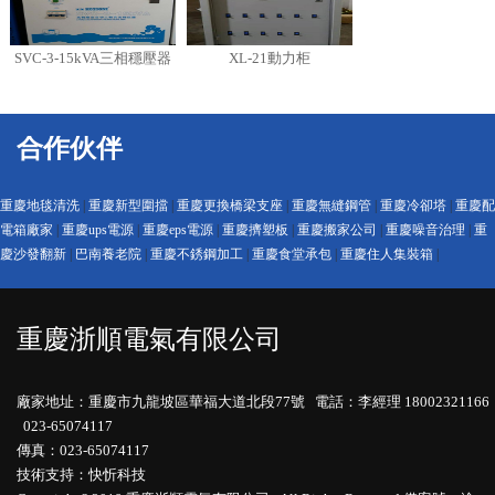
SVC-3-15kVA三相穩壓器
XL-21動力柜
合作伙伴
重慶地毯清洗
|
重慶新型圍擋
|
重慶更換橋梁支座
|
重慶無縫鋼管
|
重慶冷卻塔
|
重慶配
電箱廠家
|
重慶ups電源
|
重慶eps電源
|
重慶擠塑板
|
重慶搬家公司
|
重慶噪音治理
|
重
慶沙發翻新
|
巴南養老院
|
重慶不銹鋼加工
|
重慶食堂承包
|
重慶住人集裝箱
|
重慶浙順電氣有限公司
廠家地址：重慶市九龍坡區華福大道北段77號 電話：李經理 18002321166
023-65074117
傳真：023-65074117
技術支持：快忻科技