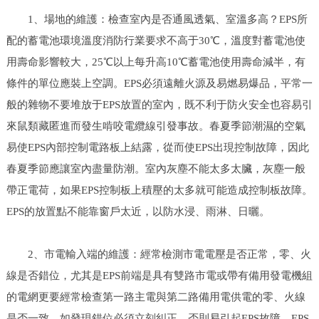
1、場地的維護：檢查室內是否通風透氣、室溫多高？EPS所
配的蓄電池環境溫度消防行業要求不高于30℃，溫度對蓄電池使
用壽命影響較大，25℃以上每升高10℃蓄電池使用壽命減半，有
條件的單位應裝上空調。EPS必須遠離火源及易燃易爆品，平常一
般的雜物不要堆放于EPS放置的室內，既不利于防火安全也容易引
來鼠類藏匿進而發生啃咬電纜線引發事故。春夏季節潮濕的空氣
易使EPS內部控制電路板上結露，從而使EPS出現控制故障，因此
春夏季節應讓室內盡量防潮。室內灰塵不能太多太臟，灰塵一般
帶正電荷，如果EPS控制板上積壓的太多就可能造成控制板故障。
EPS的放置點不能靠窗戶太近，以防水浸、雨淋、日曬。
2、市電輸入端的維護：經常檢測市電電壓是否正常，零、火
線是否錯位，尤其是EPS前端是具有雙路市電或帶有備用發電機組
的電網更要經常檢查第一路主電與第二路備用電供電的零、火線
是否一致，如發現錯位必須立刻糾正，否則易引起EPS故障。EPS