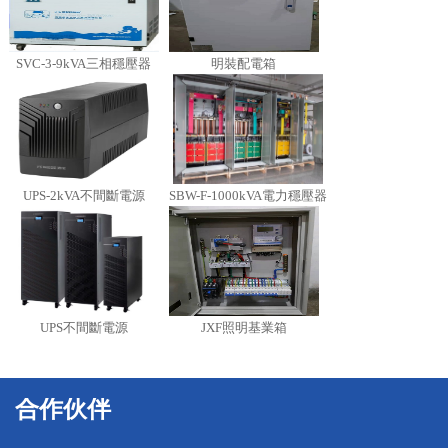
SVC-3-9kVA三相穩壓器
明裝配電箱
UPS-2kVA不間斷電源
SBW-F-1000kVA電力穩壓器
UPS不間斷電源
JXF照明基業箱
合作伙伴