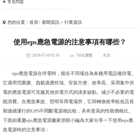
常見問題
您的位置：
首頁
>
新聞資訊
>
行業資訊
使用eps應急電源的注意事項有哪些？
2019-07-10 02:19
756次瀏覽
來源：
eps應急電源在停電時，能在不同場合為各種用電設備供電。
它適用范圍廣、負載適應性強、安裝方便、效率高。采用集中供
電的應急電源可克服其他供電方式的諸多缺點。減少不必要的電
能浪費。在應急事故、照明等用電場所，它與轉換效率較低且長
期連續運行的UPS不間斷電源相比較，具有更高的性能價格比。
下面由重慶eps應急電源廠家浙順小編為大家分享一下使用eps應
急電源時的注意事項：