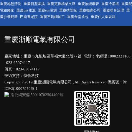
重慶地毯清洗
|
重慶新型圍擋
|
重慶更換橋梁支座
|
重慶無縫鋼管
|
重慶冷卻塔
|
重慶配
電箱廠家
|
重慶ups電源
|
重慶eps電源
|
重慶擠塑板
|
重慶搬家公司
|
重慶噪音治理
|
重
慶沙發翻新
|
巴南養老院
|
重慶不銹鋼加工
|
重慶食堂承包
|
重慶住人集裝箱
|
重慶浙順電氣有限公司
廠家地址：重慶市九龍坡區華福大道北段77號 電話：李經理 18002321166
023-65074117
傳真：023-65074117
技術支持：快忻科技
Copyright ? 2019 重慶浙順電氣有限公司 , All Rights Reserved
備案號：渝
ICP備19007970號-1
渝公網安備 50010702504409號