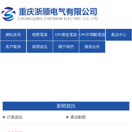
網站首頁
穩壓電源
EPS應急電源
UPS不間斷電源
產品中心
客戶案例
新聞資訊
關于我們
聯系合作
新聞資訊
行業資訊
產品動態