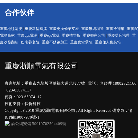
合作伙伴
重慶地毯清洗
|
重慶新型圍擋
|
重慶更換橋梁支座
|
重慶無縫鋼管
|
重慶冷卻塔
|
重慶配
電箱廠家
|
重慶ups電源
|
重慶eps電源
|
重慶擠塑板
|
重慶搬家公司
|
重慶噪音治理
|
重
慶沙發翻新
|
巴南養老院
|
重慶不銹鋼加工
|
重慶食堂承包
|
重慶住人集裝箱
|
重慶浙順電氣有限公司
廠家地址：重慶市九龍坡區華福大道北段77號 電話：李經理 18002321166
023-65074117
傳真：023-65074117
技術支持：快忻科技
Copyright ? 2019 重慶浙順電氣有限公司 , All Rights Reserved
備案號：渝
ICP備19007970號-1
渝公網安備 50010702504409號